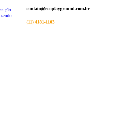
contato@ecoplayground.com.br
reação
fazendo
(11) 4181-1103