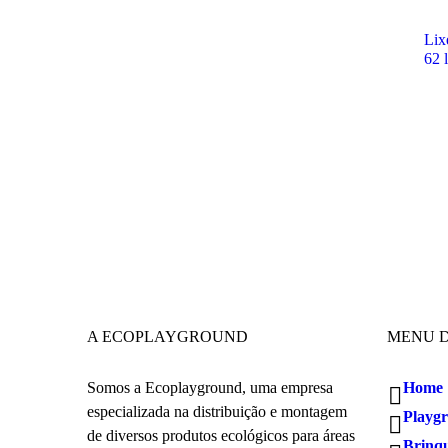
Lix
62 l
A ECOPLAYGROUND
MENU D
Somos a Ecoplayground, uma empresa
Home
especializada na distribuição e montagem
Playg
de diversos produtos ecológicos para áreas
Brinq