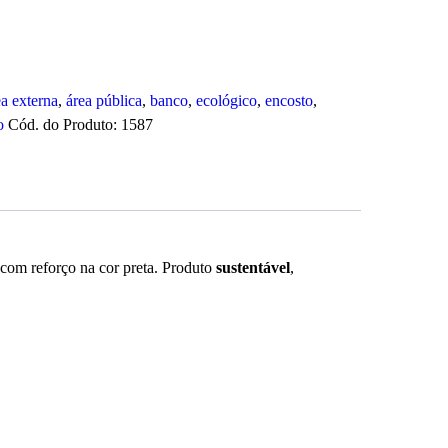
ea externa
,
área pública
,
banco
,
ecológico
,
encosto
,
o
Cód. do Produto:
1587
 com reforço na cor preta. Produto
sustentável
,