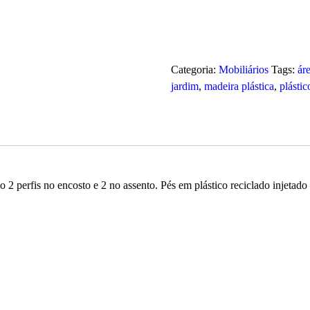
encosto
(1,75m)
quantidade
Categoria:
Mobiliários
Tags:
ár
jardim
,
madeira plástica
,
plástic
2 perfis no encosto e 2 no assento. Pés em plástico reciclado injetado