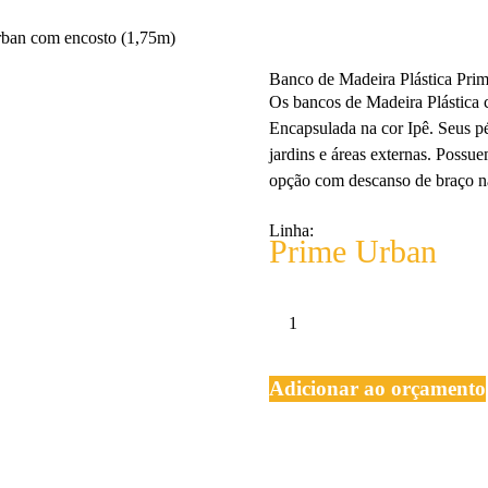
rban com encosto (1,75m)
Banco de Madeira Plástica Pri
Os bancos de Madeira Plástica 
Encapsulada na cor Ipê. Seus pés
jardins e áreas externas. Poss
opção com descanso de braço 
Linha:
Prime Urban
Banco
de
Madeira
Adicionar ao orçamento
Plástica
Prime
Urban
com