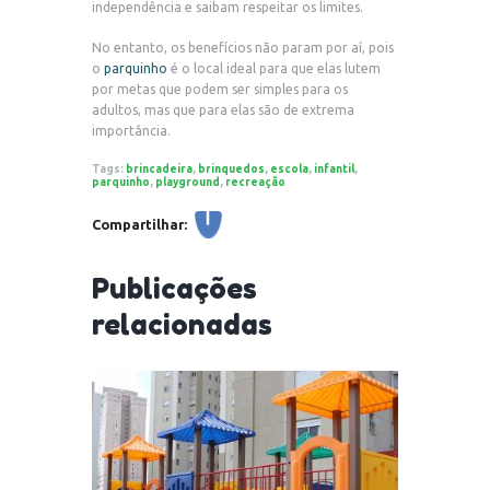
independência e saibam respeitar os limites.
No entanto, os benefícios não param por aí, pois
o
parquinho
é o local ideal para que elas lutem
por metas que podem ser simples para os
adultos, mas que para elas são de extrema
importância.
Tags:
brincadeira
,
brinquedos
,
escola
,
infantil
,
parquinho
,
playground
,
recreação
Compartilhar:
Publicações
relacionadas