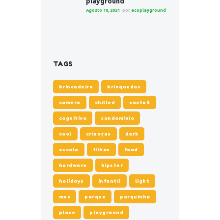
playground
Agosto 10, 2021
por
ecoplayground
TAGS
brincadeira
brinquedos
camera
chilled
coctail
cognitivo
condomínio
cool
crianças
dark
escola
filhos
food
hardware
hipster
holidays
infantil
light
mac
parque
parquinho
place
playground