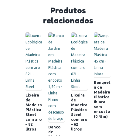
Produtos
relacionados
Banquet
a de
Madeira
Lixeira
Lixeira
Plástica
de
de
Ibiara
Madeira
Madeira
sem
Plástica
Plástica
encosto
Steel
Steel
(0,45m)
com aro
com aro
– 82
– 62
Banco
litros
litros
de