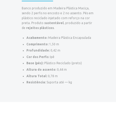
Banco produzido em Madeira Plástica Maciça,
sendo 2 perfis no encosto e 2 no assento. Pés em
plástico reciclado injetado com reforço na cor
preta. Produto
sustentável
, produzido a partir
de
rejeitos plásticos
.
Acabamento:
Madeira Plástica Encapsulada
Comprimento:
1,50 m
Profundidade:
0,42 m
Cor dos Perfis:
Ipê
Base (pés):
Plástico Reciclado (preto)
Altura do assento:
0,44 m
Altura Total:
0,78 m
Resistência:
Suporta até — kg