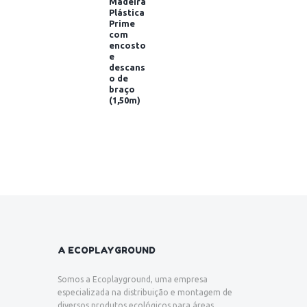
Madeira
Plástica
Prime
com
encosto
e
descans
o de
braço
(1,50m)
A ECOPLAYGROUND
Somos a Ecoplayground, uma empresa
especializada na distribuição e montagem de
diversos produtos ecológicos para áreas