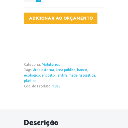
de
Madeira
Plástica
ADICIONAR AO ORÇAMENTO
Prime
Urban
com
encosto
(1,50m)
quantidade
Categoria:
Mobiliários
Tags:
área externa
,
área pública
,
banco
,
ecológico
,
encosto
,
jardim
,
madeira plástica
,
plástico
Cód. do Produto:
1585
Descrição