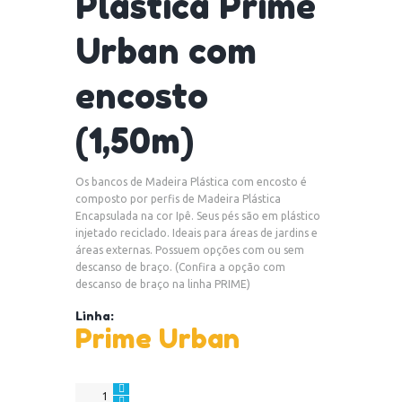
Plástica Prime
Urban com
encosto
(1,50m)
Os bancos de Madeira Plástica com encosto é
composto por perfis de Madeira Plástica
Encapsulada na cor Ipê. Seus pés são em plástico
injetado reciclado. Ideais para áreas de jardins e
áreas externas. Possuem opções com ou sem
descanso de braço. (Confira a opção com
descanso de braço na linha PRIME)
Linha:
Prime Urban
Banco