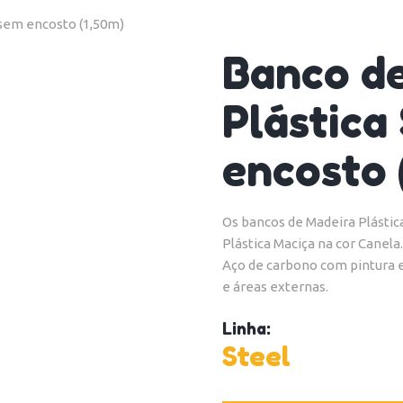
 sem encosto (1,50m)
Banco d
Plástica
encosto 
Os bancos de Madeira Plásti
Plástica Maciça na cor Canel
Aço de carbono com pintura el
e áreas externas.
Linha:
Steel