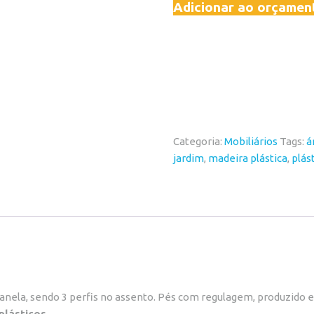
Adicionar ao orçamen
Categoria:
Mobiliários
Tags:
á
jardim
,
madeira plástica
,
plás
nela, sendo 3 perfis no assento. Pés com regulagem, produzido em
 plásticos
.