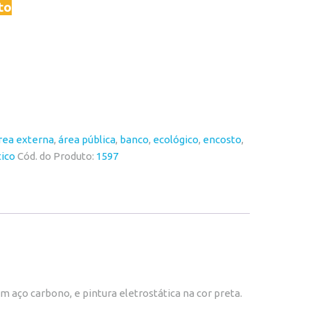
to
rea externa
,
área pública
,
banco
,
ecológico
,
encosto
,
tico
Cód. do Produto:
1597
 aço carbono, e pintura eletrostática na cor preta.