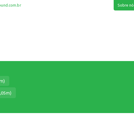
ound.com.br
Sobre nó
0m)
1,05m)