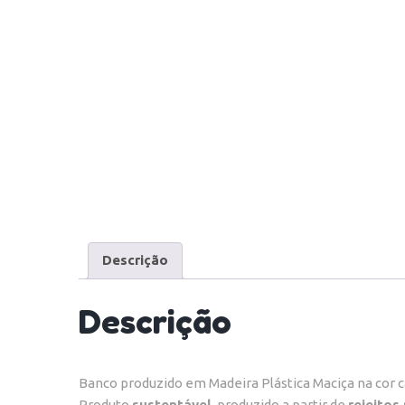
Descrição
Descrição
Banco produzido em Madeira Plástica Maciça na cor ca
Produto
sustentável
, produzido a partir de
rejeitos