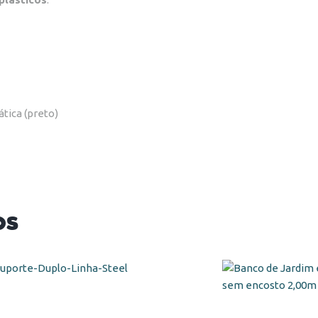
tica (preto)
os