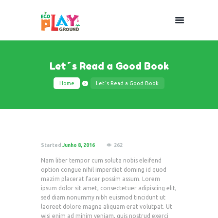
Let´s Read a Good Book
Home
Let´s Read a Good Book
Started
Junho 8, 2016
262
Nam liber tempor cum soluta nobis eleifend
option congue nihil imperdiet doming id quod
mazim placerat facer possim assum. Lorem
ipsum dolor sit amet, consectetuer adipiscing elit,
sed diam nonummy nibh euismod tincidunt ut
laoreet dolore magna aliquam erat volutpat. Ut
wisi enim ad minim veniam, quis nostrud exerci