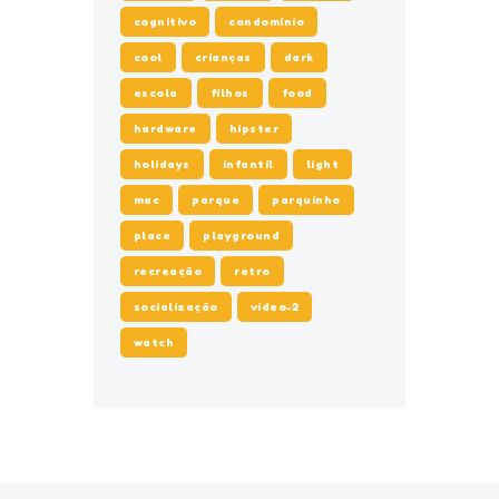
cognitivo
condomínio
cool
crianças
dark
escola
filhos
food
hardware
hipster
holidays
infantil
light
mac
parque
parquinho
place
playground
recreação
retro
socialização
video-2
watch