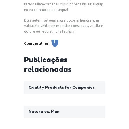
tation ullamcorper suscipit lobortis nisl ut aliquip
ex ea commodo consequat.
Duis autem vel eum iriure dolor in hendrerit in
vulputate velit esse molestie consequat, vel illum
dolore eu feugiat nulla facilisis.
Compartilhar:
Publicações
relacionadas
Quality Products for Companies
Nature vs. Man