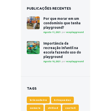
PUBLICAÇÕES RECENTES
Por que morar em um
condomínio que tenha
playground?
Agosto 11, 2021
por
ecoplayground
Importância da
recreação infantil na
escola fazendo uso do
playground
Agosto 10, 2021
por
ecoplayground
TAGS
brincadeira
brinquedos
camera
chilled
coctail