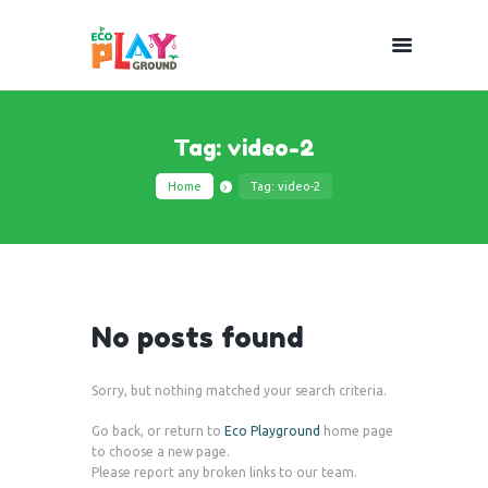
Tag: video-2
Home
Tag: video-2
No posts found
Sorry, but nothing matched your search criteria.
Go back, or return to
Eco Playground
home page
to choose a new page.
Please report any broken links to our team.