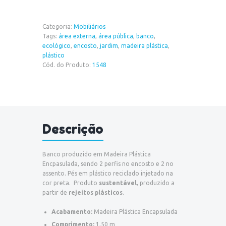
encosto
(1,50m)
quantidade
Categoria:
Mobiliários
Tags:
área externa
,
área pública
,
banco
,
ecológico
,
encosto
,
jardim
,
madeira plástica
,
plástico
Cód. do Produto:
1548
Descrição
Banco produzido em Madeira Plástica
Encpasulada, sendo 2 perfis no encosto e 2 no
assento. Pés em plástico reciclado injetado na
cor preta. Produto
sustentável
, produzido a
partir de
rejeitos plásticos
.
Acabamento:
Madeira Plástica Encapsulada
Comprimento:
1,50 m