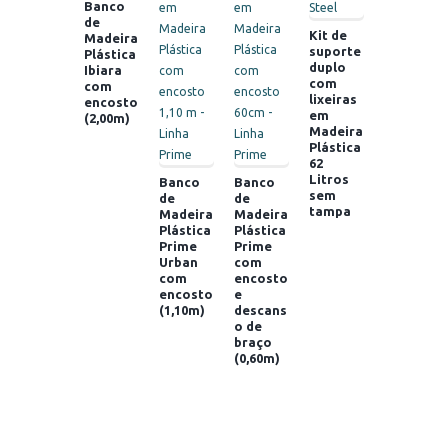
Banco
de
Kit de
Madeira
suporte
Plástica
duplo
Ibiara
com
com
lixeiras
encosto
em
(2,00m)
Madeira
Plástica
62
Litros
Banco
Banco
sem
de
de
tampa
Madeira
Madeira
Plástica
Plástica
Prime
Prime
Urban
com
com
encosto
encosto
e
(1,10m)
descans
o de
braço
(0,60m)