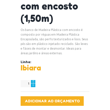
com encosto
(1,50m)
Os banco de Madeira Plástica com encosto é
composto por réguas em Madeira Plástica
Encapsulada, são perfis texturizados e lisos. Seus
pés são em plástico injetado reciclado. São leves
e fáceis de montar e desmontar. Ideais para
áreas jardins e áreas externas.
Linha:
Ibiara
Banco
de
Madeira
Plástica
ADICIONAR AO ORÇAMENTO
Ibiara
com