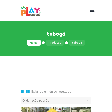
tobogã
Home
Produtos
tobogã
Exibindo um único resultado