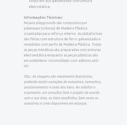
corpo em aço galvanizado com pintura
eletrostática;
Informações Técnicas:
Nossos playgrounds são compostos por
palanques (colunas) de Madeira Plástica
cruzetadas para reforço interno. As plataformas
são feitas com estrutura de ferro galvanizado e
revestidas com perfis de Madeira Plástica. Todas
as peças metálicas são preparadas com pinturas
eletroestática enquanto as peças plásticas são
em polietileno rotomoldado com aditivos anti-
UV.
Obs.: As imagens são meramente ilustrativas,
podendo existir variações de acessórios, tamanhos,
posicionamento e cores dos itens. Ao solicitar o
orçamento, um consultor fará o projeto de acordo
com a sua área, os itens escolhidos, bem como os
acessórios e cores disponíveis em estoque.