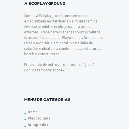
A ECOPLAYGROUND
Somos a Ecoplayground, uma empresa
especializada na distribuição e montagem de
diversos produtos ecológicos para áreas
externas. Trabalhamos apenas coom produtos
da mais alta qualidade: Playgrounds, Brinquedos,
Pisos e Mobiliário em geral. Nossa linha de
soluções é ideal para condomínios, prefeituras,
hotéis e construtoras.
Precisando de outros produtos ecológicos?
Confira também:
ecopex
MENU DE CATEGORIAS
Home
Playgrounds
Brinquedos