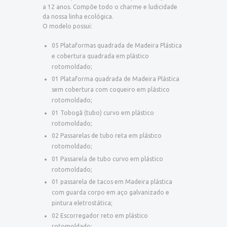
a 12 anos. Compõe todo o charme e ludicidade
da nossa linha ecológica.
O modelo possui:
05 Plataformas quadrada de Madeira Plástica
e cobertura quadrada em plástico
rotomoldado;
01 Plataforma quadrada de Madeira Plástica
sem cobertura com coqueiro em plástico
rotomoldado;
01 Tobogã (tubo) curvo em plástico
rotomoldado;
02 Passarelas de tubo reta em plástico
rotomoldado;
01 Passarela de tubo curvo em plástico
rotomoldado;
01 passarela de tacos em Madeira plástica
com guarda corpo em aço galvanizado e
pintura eletrostática;
02 Escorregador reto em plástico
rotomoldado;