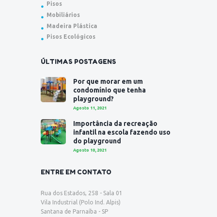
Pisos
Mobiliários
Madeira Plástica
Pisos Ecológicos
ÚLTIMAS POSTAGENS
Por que morar em um
condomínio que tenha
playground?
Agosto 11, 2021
Importância da recreação
infantil na escola fazendo uso
do playground
Agosto 10, 2021
ENTRE EM CONTATO
Rua dos Estados, 258 - Sala 01
Vila Industrial (Polo Ind. Alpis)
Santana de Parnaíba - SP