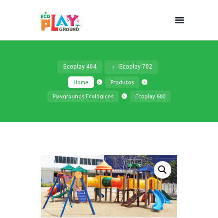
Ecoplay 404
Ecoplay 702
Home
Produtos
Playgrounds Ecológicos
Ecoplay 600