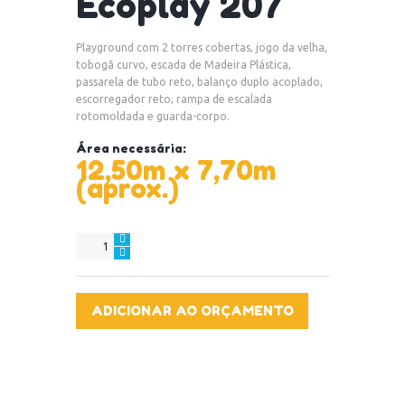
Ecoplay 207
Playground com 2 torres cobertas, jogo da velha,
tobogã curvo, escada de Madeira Plástica,
passarela de tubo reto, balanço duplo acoplado,
escorregador reto, rampa de escalada
rotomoldada e guarda-corpo.
Área necessária:
12,50m x 7,70m
(aprox.)
Ecoplay
207
quantidade
ADICIONAR AO ORÇAMENTO