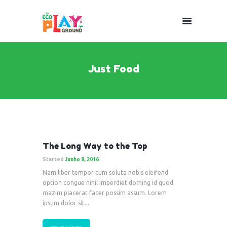
Just Food
The Long Way to the Top
Started
Junho 8, 2016
Nam liber tempor cum soluta nobis eleifend
option congue nihil imperdiet doming id quod
mazim placerat facer possim assum. Lorem
ipsum dolor sit...